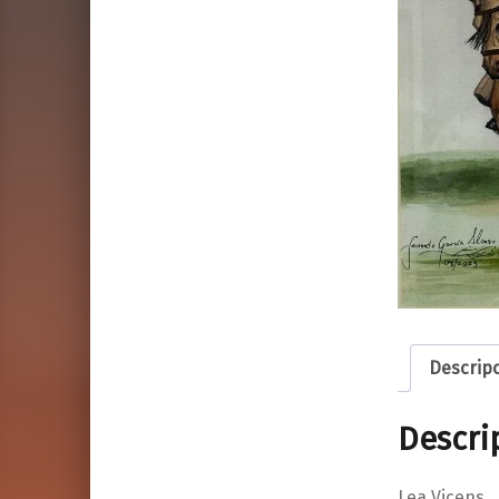
Descrip
Descri
Lea Vicens