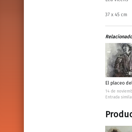
37 x 45 cm
Relacionad
El placeo de
14 de noviemb
Entrada simila
Produc