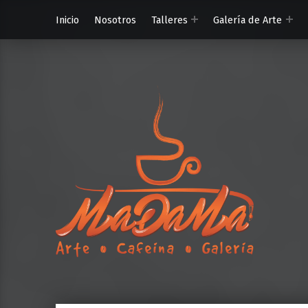
Inicio
Nosotros
Talleres
Galería de Arte
MaDaMa Ga
Ordena en línea o reserva en MADAMA