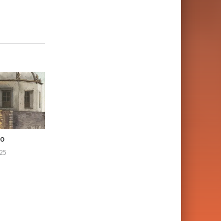
no
25