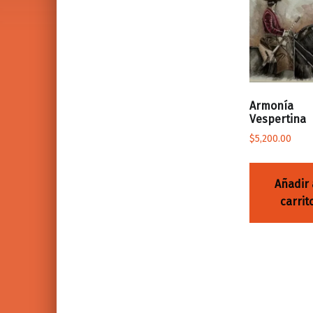
Armonía
Vespertina
$
5,200.00
Añadir 
carrit
Volver a la navegación principal