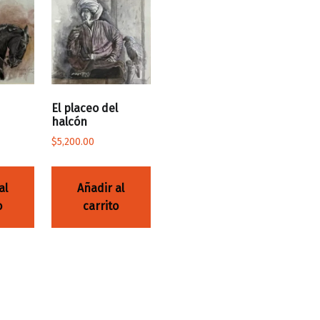
El placeo del
halcón
$
5,200.00
al
Añadir al
o
carrito