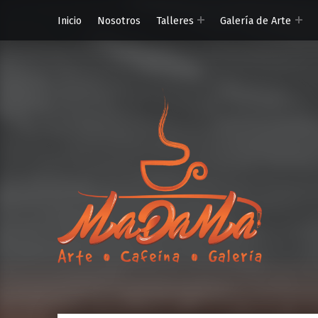
Inicio
Nosotros
Talleres
Galería de Arte
MaDaMa Ga
Ordena en línea o reserva en MADAMA