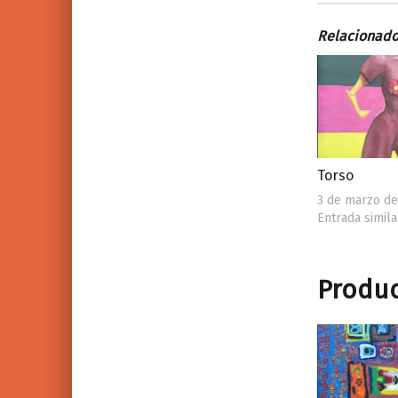
Relacionad
Torso
3 de marzo de
Entrada simila
Produc