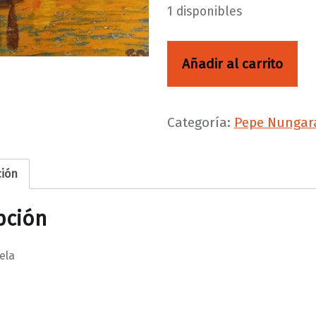
1 disponibles
Velero cantidad
Añadir al carrito
Categoría:
Pepe Nungar
ción
pción
ela