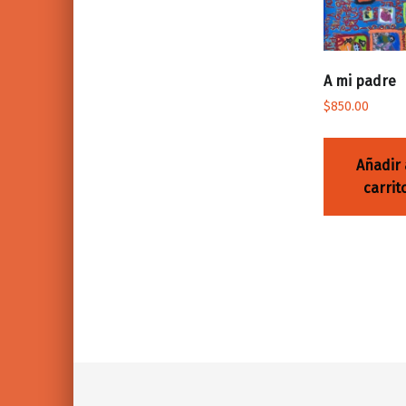
A mi padre
$
850.00
Añadir 
carrit
Volver a la navegación principal