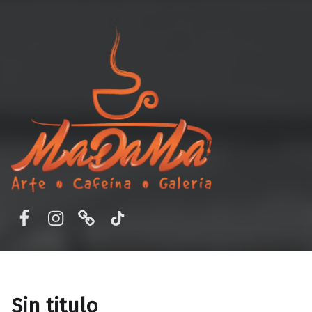
MaDaMa Galería
Ordena en línea o reserva en MADAMA – Cafetería y Galería de Arte en Aguascalientes, Ags. Disfruta de un ambiente único, buena comida y arte.
Facebook
Instagram
Correo electrónico
TikTok
Sin titulo