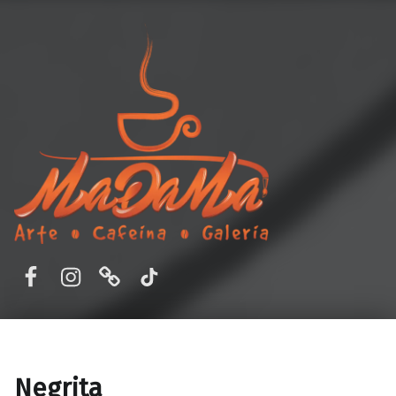
MaDaMa Galería
Ordena en línea o reserva en MADAMA – Cafetería y Galería de Arte en Aguascalientes, Ags. Disfruta de un ambiente único, buena comida y arte.
Facebook
Instagram
Correo electrónico
TikTok
Negrita