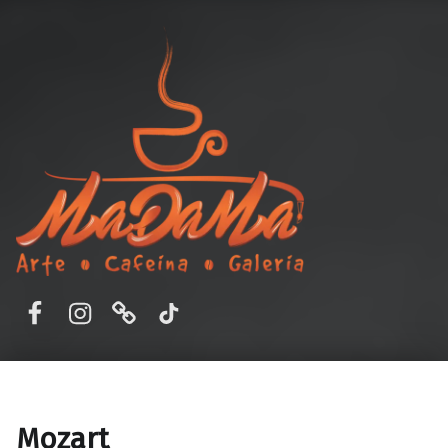
MaDaMa Galería
Ordena en línea o reserva en MADAMA – Cafetería y Galería de Arte en Aguascalientes, Ags. Disfruta de un ambiente único, buena comida y arte.
Facebook
Instagram
Correo electrónico
TikTok
Mozart