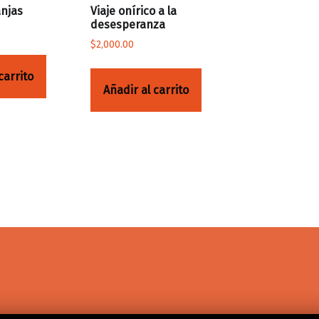
anjas
Viaje onírico a la
desesperanza
$
2,000.00
carrito
Añadir al carrito