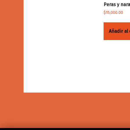
Peras y nar
$
15,000.00
Añadir al 
Volver a la navegación principal