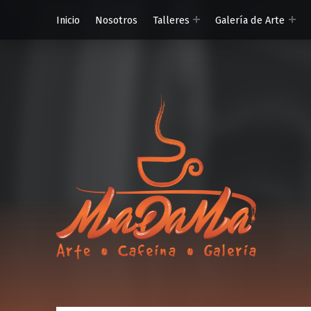
Inicio
Nosotros
Talleres
Galería de Arte
MaDaMa Ga
Ordena en línea o reserva en MADAMA