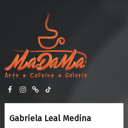
MaDaMa Galería
Ordena en línea o reserva en MADAMA – Cafetería y Galería de Arte en Aguascalientes, Ags. Disfruta de un ambiente único, buena comida y arte.
Facebook
Instagram
Correo electrónico
TikTok
Gabriela Leal Medina