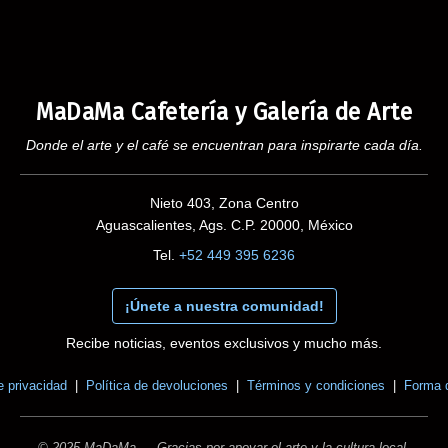
MaDaMa Cafetería y Galería de Arte
Donde el arte y el café se encuentran para inspirarte cada día.
Nieto 403, Zona Centro
Aguascalientes, Ags. C.P. 20000, México
Tel.
+52 449 395 6236
¡Únete a nuestra comunidad!
Recibe noticias, eventos exclusivos y mucho más.
e privacidad
|
Política de devoluciones
|
Términos y condiciones
|
Forma 
© 2025 MaDaMa — Gracias por apoyar el arte y la cultura local.