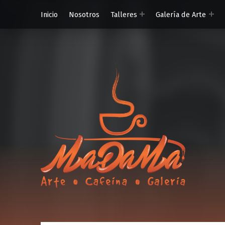
Inicio
Nosotros
Talleres
Galería de Arte
MaDaMa Ga
Ordena en línea o reserva en MADAMA