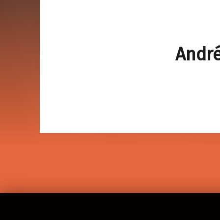
André
Volver a la navegación principal